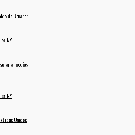
alde de Uruapan
a en NY
nsurar a medios
a en NY
Estados Unidos