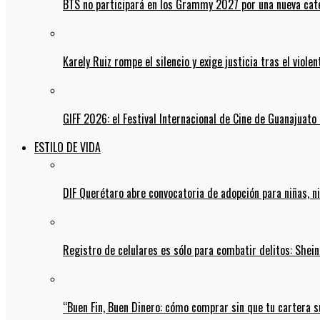
BTS no participará en los Grammy 2027 por una nueva cate
Karely Ruiz rompe el silencio y exige justicia tras el viol
GIFF 2026: el Festival Internacional de Cine de Guanajuato 
ESTILO DE VIDA
DIF Querétaro abre convocatoria de adopción para niñas, n
Registro de celulares es sólo para combatir delitos: She
“Buen Fin, Buen Dinero: cómo comprar sin que tu cartera s