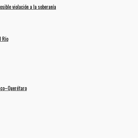
ible violación a la soberanía
l Río
xico–Querétaro