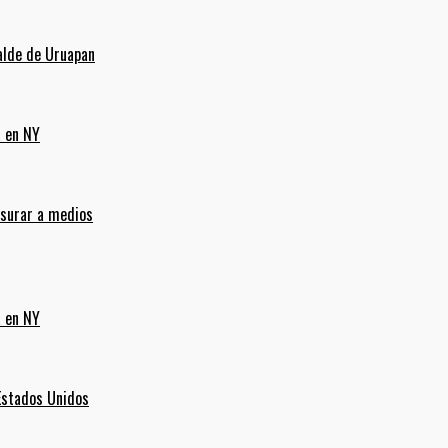
alde de Uruapan
a en NY
nsurar a medios
a en NY
Estados Unidos