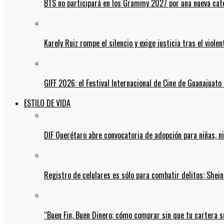
BTS no participará en los Grammy 2027 por una nueva cate
Karely Ruiz rompe el silencio y exige justicia tras el viol
GIFF 2026: el Festival Internacional de Cine de Guanajuato 
ESTILO DE VIDA
DIF Querétaro abre convocatoria de adopción para niñas, n
Registro de celulares es sólo para combatir delitos: She
“Buen Fin, Buen Dinero: cómo comprar sin que tu cartera s