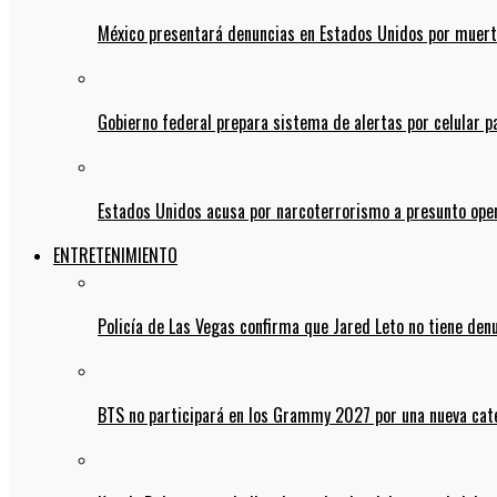
México presentará denuncias en Estados Unidos por muert
Gobierno federal prepara sistema de alertas por celular 
Estados Unidos acusa por narcoterrorismo a presunto op
ENTRETENIMIENTO
Policía de Las Vegas confirma que Jared Leto no tiene den
BTS no participará en los Grammy 2027 por una nueva cate