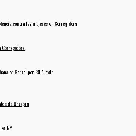
olencia contra las mujeres en Corregidora
La Corregidora
rbana en Bernal por 30.4 mdp
alde de Uruapan
a en NY