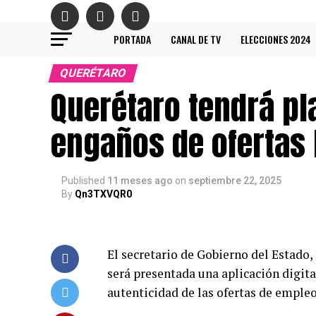
PORTADA
CANAL DE TV
ELECCIONES 2024
QUERÉTARO
Querétaro tendrá pl
engaños de ofertas 
Published
11 meses ago
on
septiembre 22, 2025
By
Qn3TXVQR0
El secretario de Gobierno del Estado,
será presentada una aplicación digita
autenticidad de las ofertas de empleo