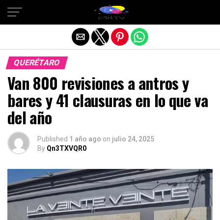
Salir de la versión móvil
QUERÉTARO
Van 800 revisiones a antros y
bares y 41 clausuras en lo que va
del año
Published
1 año ago
on
julio 24, 2025
By
Qn3TXVQR0