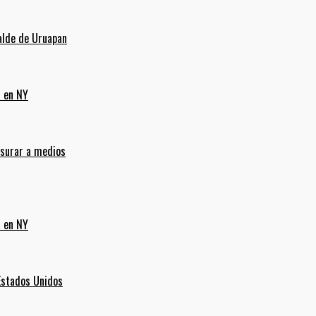
alde de Uruapan
a en NY
nsurar a medios
a en NY
Estados Unidos