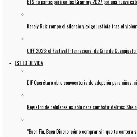
BTS no participará en los Grammy 2027 por una nueva cate
Karely Ruiz rompe el silencio y exige justicia tras el viol
GIFF 2026: el Festival Internacional de Cine de Guanajuato 
ESTILO DE VIDA
DIF Querétaro abre convocatoria de adopción para niñas, n
Registro de celulares es sólo para combatir delitos: She
“Buen Fin, Buen Dinero: cómo comprar sin que tu cartera s