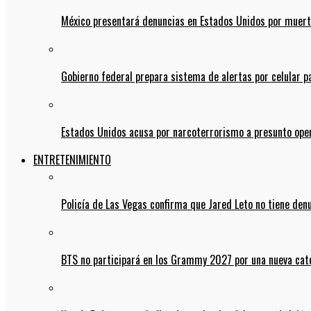
México presentará denuncias en Estados Unidos por muert
Gobierno federal prepara sistema de alertas por celular 
Estados Unidos acusa por narcoterrorismo a presunto op
ENTRETENIMIENTO
Policía de Las Vegas confirma que Jared Leto no tiene den
BTS no participará en los Grammy 2027 por una nueva cate