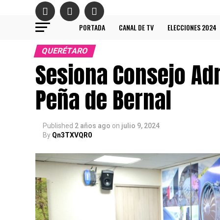
PORTADA
CANAL DE TV
ELECCIONES 2024
QUERÉTARO
Sesiona Consejo Adm
Peña de Bernal
Published
2 años ago
on
julio 9, 2024
By
Qn3TXVQR0