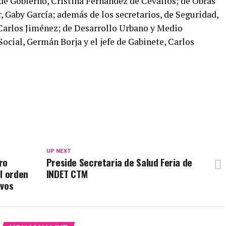
 de Gobierno, Cristina Fernández de Cevallos; de Obras
r, Gaby García; además de los secretarios, de Seguridad,
 Carlos Jiménez; de Desarrollo Urbano y Medio
ocial, Germán Borja y el jefe de Gabinete, Carlos
UP NEXT
ro
Preside Secretaria de Salud Feria de
l orden
INDET CTM
ivos