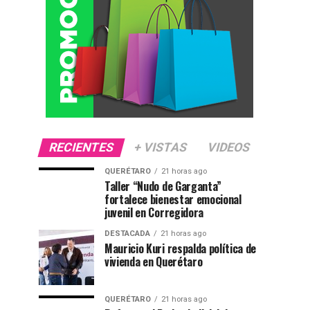
RECIENTES
+ VISTAS
VIDEOS
QUERÉTARO
21 horas ago
Taller “Nudo de Garganta”
fortalece bienestar emocional
juvenil en Corregidora
DESTACADA
21 horas ago
Mauricio Kuri respalda política de
vivienda en Querétaro
QUERÉTARO
21 horas ago