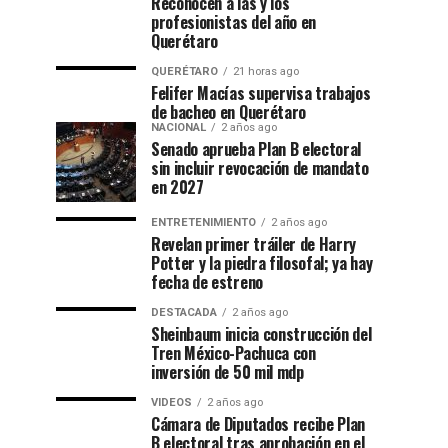
Reconocen a las y los
profesionistas del año en
Querétaro
QUERÉTARO
21 horas ago
Felifer Macías supervisa trabajos
de bacheo en Querétaro
NACIONAL
2 años ago
Senado aprueba Plan B electoral
sin incluir revocación de mandato
en 2027
ENTRETENIMIENTO
2 años ago
Revelan primer tráiler de Harry
Potter y la piedra filosofal; ya hay
fecha de estreno
DESTACADA
2 años ago
Sheinbaum inicia construcción del
Tren México-Pachuca con
inversión de 50 mil mdp
VIDEOS
2 años ago
Cámara de Diputados recibe Plan
B electoral tras aprobación en el