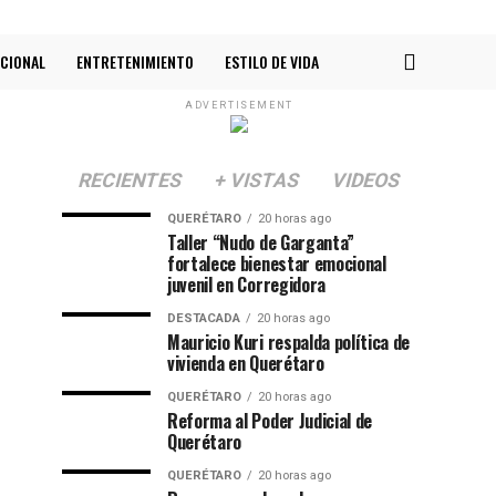
CIONAL
ENTRETENIMIENTO
ESTILO DE VIDA
ADVERTISEMENT
RECIENTES
+ VISTAS
VIDEOS
QUERÉTARO
20 horas ago
Taller “Nudo de Garganta”
fortalece bienestar emocional
juvenil en Corregidora
DESTACADA
20 horas ago
Mauricio Kuri respalda política de
vivienda en Querétaro
QUERÉTARO
20 horas ago
Reforma al Poder Judicial de
Querétaro
QUERÉTARO
20 horas ago