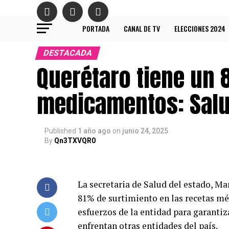
PORTADA
CANAL DE TV
ELECCIONES 2024
DESTACADA
Querétaro tiene un 
medicamentos: Sal
Published
1 año ago
on
junio 24, 2025
By
Qn3TXVQR0
La secretaria de Salud del estado, M
81% de surtimiento en las recetas médi
esfuerzos de la entidad para garantiz
enfrentan otras entidades del país.