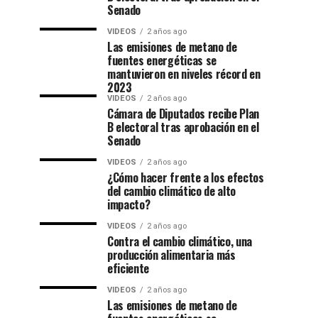
Senado
VIDEOS
2 años ago
Las emisiones de metano de
fuentes energéticas se
mantuvieron en niveles récord en
2023
VIDEOS
2 años ago
Cámara de Diputados recibe Plan
B electoral tras aprobación en el
Senado
VIDEOS
2 años ago
¿Cómo hacer frente a los efectos
del cambio climático de alto
impacto?
VIDEOS
2 años ago
Contra el cambio climático, una
producción alimentaria más
eficiente
VIDEOS
2 años ago
Las emisiones de metano de