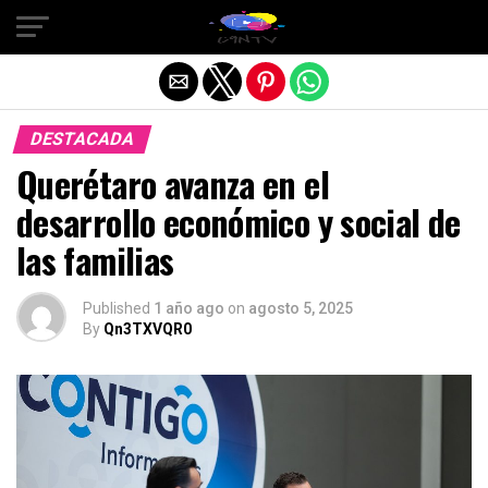
Salir de la versión móvil
DESTACADA
Querétaro avanza en el
desarrollo económico y social de
las familias
Published
1 año ago
on
agosto 5, 2025
By
Qn3TXVQR0