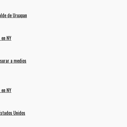
alde de Uruapan
a en NY
nsurar a medios
a en NY
Estados Unidos