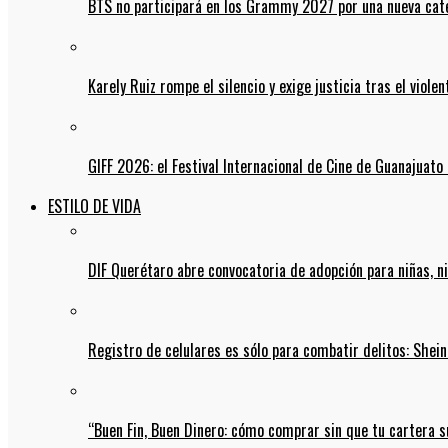
BTS no participará en los Grammy 2027 por una nueva cate
Karely Ruiz rompe el silencio y exige justicia tras el viol
GIFF 2026: el Festival Internacional de Cine de Guanajuato 
ESTILO DE VIDA
DIF Querétaro abre convocatoria de adopción para niñas, n
Registro de celulares es sólo para combatir delitos: She
“Buen Fin, Buen Dinero: cómo comprar sin que tu cartera s