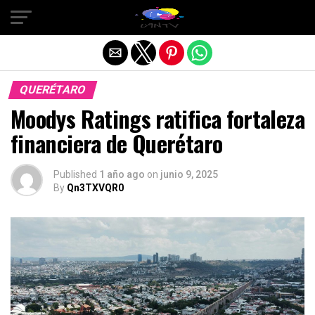
Salir de la versión móvil
QUERÉTARO
Moodys Ratings ratifica fortaleza
financiera de Querétaro
Published
1 año ago
on
junio 9, 2025
By
Qn3TXVQR0