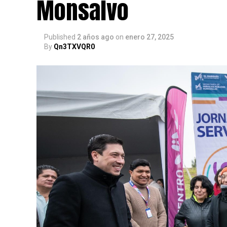
Monsalvo
Published
2 años ago
on
enero 27, 2025
By
Qn3TXVQR0