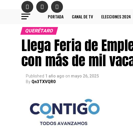
PORTADA
CANAL DE TV
ELECCIONES 2024
QUERÉTARO
Llega Feria de Empl
con más de mil vac
Published
1 año ago
on
mayo 26, 2025
By
Qn3TXVQR0