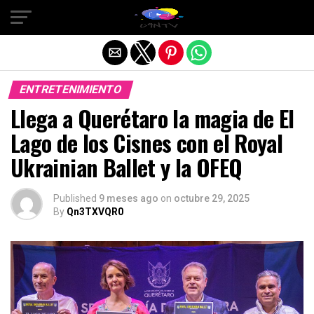
Salir de la versión móvil
ENTRETENIMIENTO
Llega a Querétaro la magia de El
Lago de los Cisnes con el Royal
Ukrainian Ballet y la OFEQ
Published
9 meses ago
on
octubre 29, 2025
By
Qn3TXVQR0