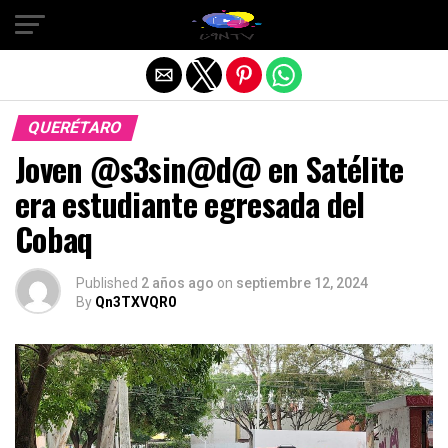
Salir de la versión móvil
QUERÉTARO
Joven @s3sin@d@ en Satélite
era estudiante egresada del
Cobaq
Published
2 años ago
on
septiembre 12, 2024
By
Qn3TXVQR0