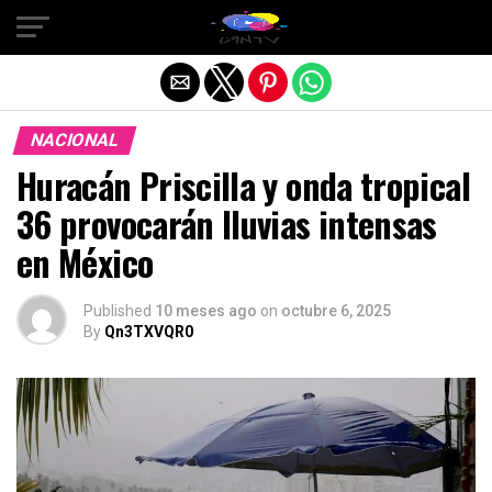
Salir de la versión móvil
NACIONAL
Huracán Priscilla y onda tropical
36 provocarán lluvias intensas
en México
Published
10 meses ago
on
octubre 6, 2025
By
Qn3TXVQR0