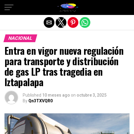
Salir de la versión móvil
NACIONAL
Entra en vigor nueva regulación
para transporte y distribución
de gas LP tras tragedia en
Iztapalapa
Published
10 meses ago
on
octubre 3, 2025
By
Qn3TXVQR0