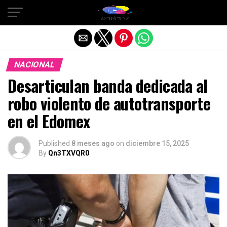
Salir de la versión móvil
NACIONAL
Desarticulan banda dedicada al
robo violento de autotransporte
en el Edomex
Published
8 meses ago
on
diciembre 15, 2025
By
Qn3TXVQR0