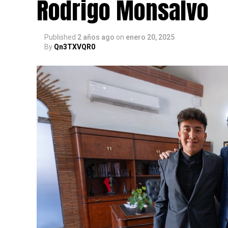
Rodrigo Monsalvo
Published
2 años ago
on
enero 20, 2025
By
Qn3TXVQR0