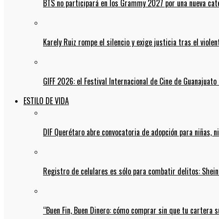
BTS no participará en los Grammy 2027 por una nueva cate
Karely Ruiz rompe el silencio y exige justicia tras el viol
GIFF 2026: el Festival Internacional de Cine de Guanajuato 
ESTILO DE VIDA
DIF Querétaro abre convocatoria de adopción para niñas, n
Registro de celulares es sólo para combatir delitos: She
“Buen Fin, Buen Dinero: cómo comprar sin que tu cartera s