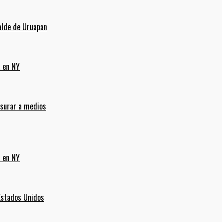
alde de Uruapan
a en NY
nsurar a medios
a en NY
Estados Unidos