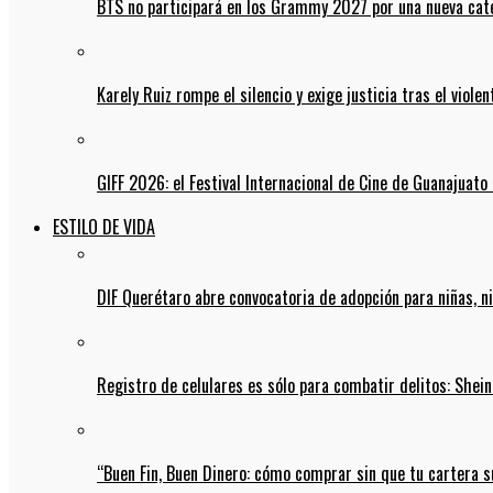
BTS no participará en los Grammy 2027 por una nueva cate
Karely Ruiz rompe el silencio y exige justicia tras el viol
GIFF 2026: el Festival Internacional de Cine de Guanajuato 
ESTILO DE VIDA
DIF Querétaro abre convocatoria de adopción para niñas, n
Registro de celulares es sólo para combatir delitos: She
“Buen Fin, Buen Dinero: cómo comprar sin que tu cartera s