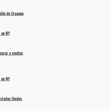
alde de Uruapan
a en NY
nsurar a medios
a en NY
Estados Unidos