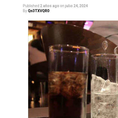
Published
2 años ago
on
julio 24, 2024
By
Qn3TXVQR0