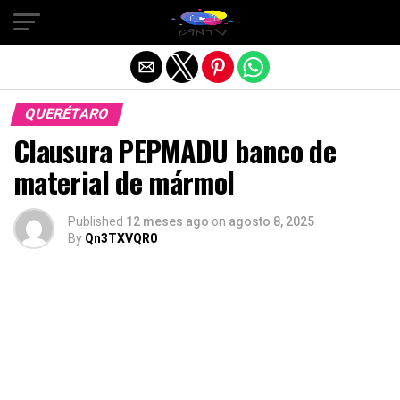
Salir de la versión móvil
QUERÉTARO
Clausura PEPMADU banco de
material de mármol
Published
12 meses ago
on
agosto 8, 2025
By
Qn3TXVQR0