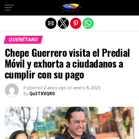
Salir de la versión móvil
QUERÉTARO
Chepe Guerrero visita el Predial
Móvil y exhorta a ciudadanos a
cumplir con su pago
Published
2 años ago
on
enero 8, 2025
By
Qn3TXVQR0