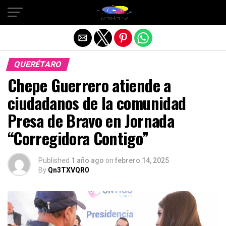
Salir de la versión móvil
QUERÉTARO
Chepe Guerrero atiende a
ciudadanos de la comunidad
Presa de Bravo en Jornada
“Corregidora Contigo”
Published
1 año ago
on
febrero 14, 2025
By
Qn3TXVQR0