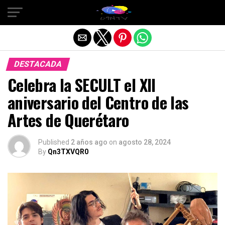
Salir de la versión móvil
DESTACADA
Celebra la SECULT el XII
aniversario del Centro de las
Artes de Querétaro
Published
2 años ago
on
agosto 28, 2024
By
Qn3TXVQR0