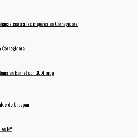
olencia contra las mujeres en Corregidora
La Corregidora
rbana en Bernal por 30.4 mdp
alde de Uruapan
a en NY