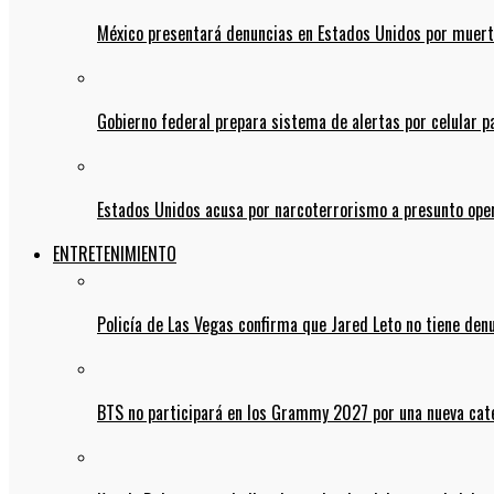
México presentará denuncias en Estados Unidos por muert
Gobierno federal prepara sistema de alertas por celular 
Estados Unidos acusa por narcoterrorismo a presunto op
ENTRETENIMIENTO
Policía de Las Vegas confirma que Jared Leto no tiene den
BTS no participará en los Grammy 2027 por una nueva cate