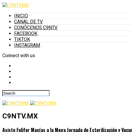
INICIO
CANAL DE TV
CONÓCENOS C9NTV
FACEBOOK
TIKTOK
INSTAGRAM
Connect with us
C9NTV.MX
Asiste Felifer Macías a la Mega Jornada de Esterilización y Vacu