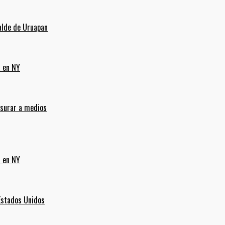
alde de Uruapan
a en NY
nsurar a medios
a en NY
Estados Unidos