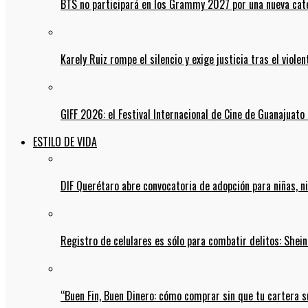
BTS no participará en los Grammy 2027 por una nueva cate
Karely Ruiz rompe el silencio y exige justicia tras el viol
GIFF 2026: el Festival Internacional de Cine de Guanajuato 
ESTILO DE VIDA
DIF Querétaro abre convocatoria de adopción para niñas, n
Registro de celulares es sólo para combatir delitos: She
“Buen Fin, Buen Dinero: cómo comprar sin que tu cartera s