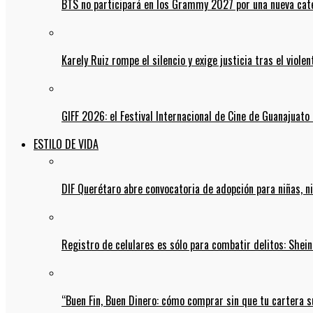
BTS no participará en los Grammy 2027 por una nueva cate
Karely Ruiz rompe el silencio y exige justicia tras el viol
GIFF 2026: el Festival Internacional de Cine de Guanajuato 
ESTILO DE VIDA
DIF Querétaro abre convocatoria de adopción para niñas, n
Registro de celulares es sólo para combatir delitos: She
“Buen Fin, Buen Dinero: cómo comprar sin que tu cartera s