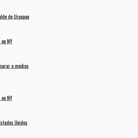
alde de Uruapan
a en NY
nsurar a medios
a en NY
Estados Unidos