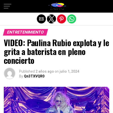
Salir de la versión móvil
ENTRETENIMIENTO
VIDEO: Paulina Rubio explota y le
grita a baterista en pleno
concierto
Published
2 años ago
on
julio 1, 2024
By
Qn3TXVQR0