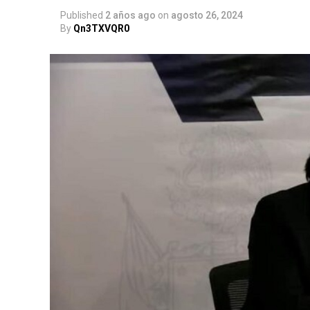
Published
2 años ago
on
agosto 26, 2024
By
Qn3TXVQR0