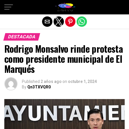
Salir de la versión móvil
DESTACADA
Rodrigo Monsalvo rinde protesta
como presidente municipal de El
Marqués
Published
2 años ago
on
octubre 1, 2024
By
Qn3TXVQR0