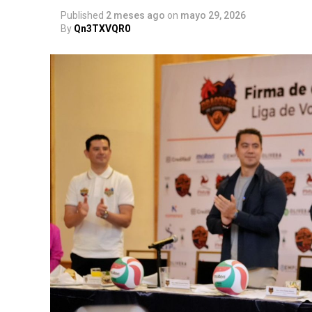
Published
2 meses ago
on
mayo 29, 2026
By
Qn3TXVQR0