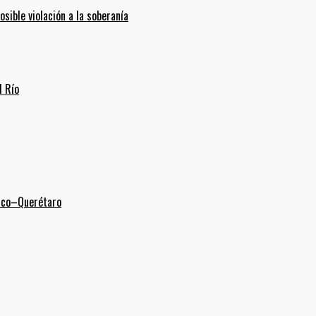
ible violación a la soberanía
l Río
xico–Querétaro