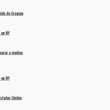
alde de Uruapan
a en NY
nsurar a medios
a en NY
Estados Unidos