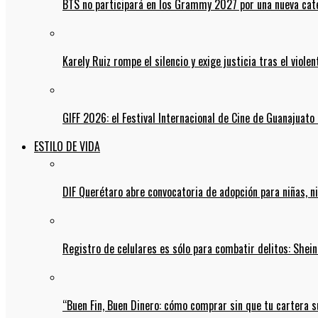
BTS no participará en los Grammy 2027 por una nueva cate
Karely Ruiz rompe el silencio y exige justicia tras el viol
GIFF 2026: el Festival Internacional de Cine de Guanajuato 
ESTILO DE VIDA
DIF Querétaro abre convocatoria de adopción para niñas, n
Registro de celulares es sólo para combatir delitos: She
“Buen Fin, Buen Dinero: cómo comprar sin que tu cartera s