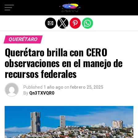
Salir de la versión móvil
QUERÉTARO
Querétaro brilla con CERO
observaciones en el manejo de
recursos federales
Published
1 año ago
on
febrero 25, 2025
By
Qn3TXVQR0