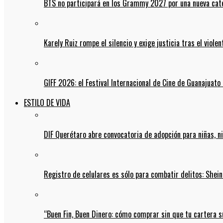
BTS no participará en los Grammy 2027 por una nueva cate
Karely Ruiz rompe el silencio y exige justicia tras el viol
GIFF 2026: el Festival Internacional de Cine de Guanajuato 
ESTILO DE VIDA
DIF Querétaro abre convocatoria de adopción para niñas, n
Registro de celulares es sólo para combatir delitos: She
“Buen Fin, Buen Dinero: cómo comprar sin que tu cartera s