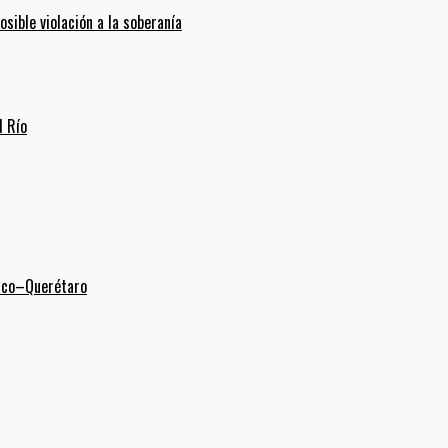
ible violación a la soberanía
l Río
xico–Querétaro