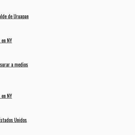
alde de Uruapan
a en NY
nsurar a medios
a en NY
Estados Unidos