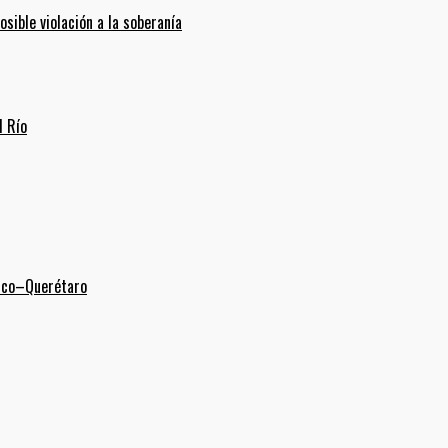
ible violación a la soberanía
l Río
xico–Querétaro