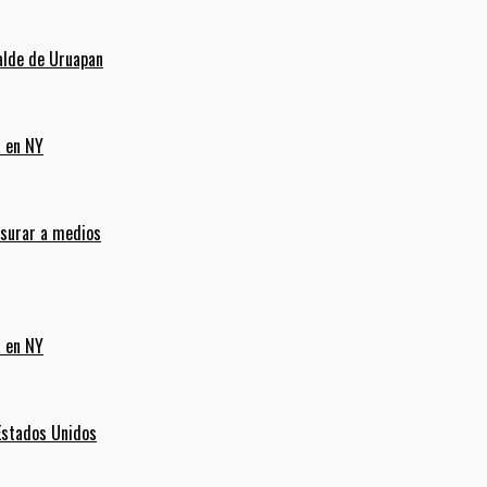
alde de Uruapan
a en NY
nsurar a medios
a en NY
Estados Unidos