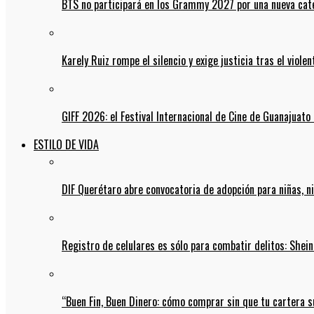
BTS no participará en los Grammy 2027 por una nueva cate
Karely Ruiz rompe el silencio y exige justicia tras el viol
GIFF 2026: el Festival Internacional de Cine de Guanajuato 
ESTILO DE VIDA
DIF Querétaro abre convocatoria de adopción para niñas, n
Registro de celulares es sólo para combatir delitos: She
“Buen Fin, Buen Dinero: cómo comprar sin que tu cartera s