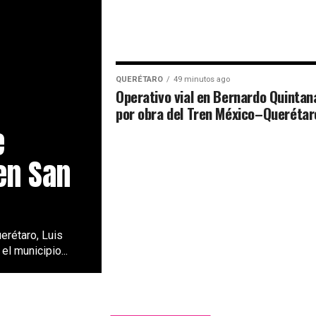
QUERÉTARO
49 minutos ago
Operativo vial en Bernardo Quintan
por obra del Tren México–Querétar
e
en San
erétaro, Luis
l municipio...