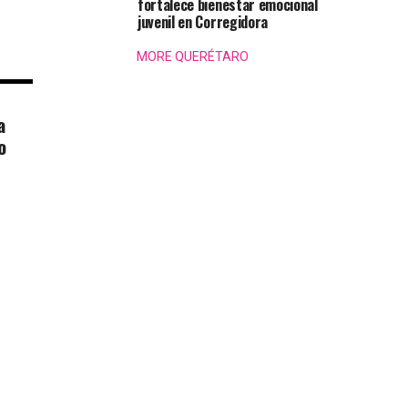
fortalece bienestar emocional
juvenil en Corregidora
MORE QUERÉTARO
a
o