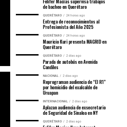
Felifer Macías supervisa trabajos
de bacheo en Querétaro
QUERÉTARO
24 horas ago
Entrega de reconocimientos al
Profesionista del Año 2025
QUERÉTARO
24 horas ago
Mauricio Kuri presenta MAGRID en
Querétaro
QUERÉTARO
2 días ago
Parada de autobús en Avenida
Candiles
NACIONAL
2 días ago
Reprograman audiencia de “El R1”
por homicidio del exalcalde de
Uruapan
INTERNACIONAL
2 días ago
Aplazan audiencia de exsecretario
de Seguridad de Sinaloa en NY
QUERÉTARO
2 días ago