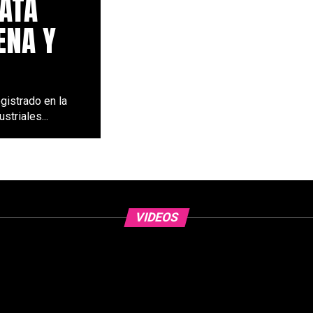
SATA
ENA Y
gistrado en la
striales...
VIDEOS