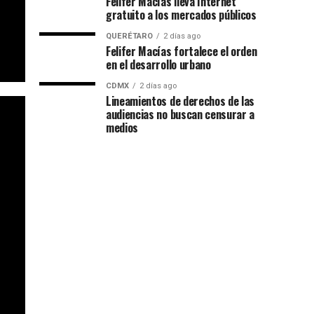
Felifer Macías lleva Internet
gratuito a los mercados públicos
QUERÉTARO
2 días ago
Felifer Macías fortalece el orden
en el desarrollo urbano
CDMX
2 días ago
Lineamientos de derechos de las
audiencias no buscan censurar a
medios