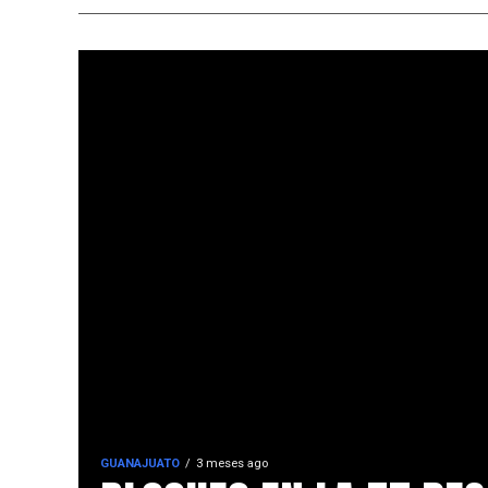
GUANAJUATO
3 meses ago