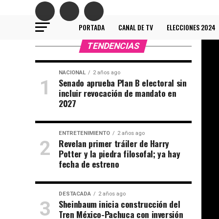
PORTADA
CANAL DE TV
ELECCIONES 2024
TENDENCIAS
NACIONAL
2 años ago
Senado aprueba Plan B electoral sin
incluir revocación de mandato en
2027
ENTRETENIMIENTO
2 años ago
Revelan primer tráiler de Harry
Potter y la piedra filosofal; ya hay
fecha de estreno
DESTACADA
2 años ago
Sheinbaum inicia construcción del
Tren México-Pachuca con inversión