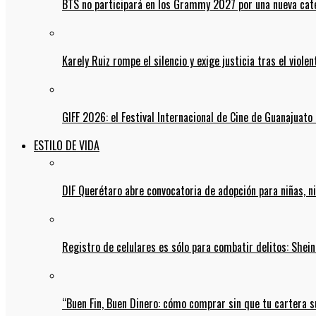
BTS no participará en los Grammy 2027 por una nueva cate
Karely Ruiz rompe el silencio y exige justicia tras el viol
GIFF 2026: el Festival Internacional de Cine de Guanajuato 
ESTILO DE VIDA
DIF Querétaro abre convocatoria de adopción para niñas, n
Registro de celulares es sólo para combatir delitos: She
“Buen Fin, Buen Dinero: cómo comprar sin que tu cartera s