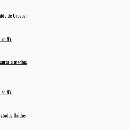
alde de Uruapan
a en NY
nsurar a medios
a en NY
Estados Unidos