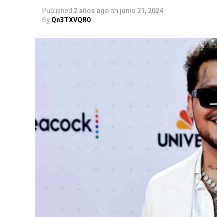
Published
2 años ago
on
junio 21, 2024
By
Qn3TXVQR0