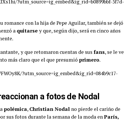
IXs1hi/?utm_source=ig_embed&ig_rid=b0899bbf-5f7d-
su romance con la hija de Pepe Aguilar, también se dejó
omenzó a
quitarse
y que, según dijo, será en cinco años
mente.
cantante,
y que retomaron cuentas de sus
fans
, se le ve
unto más claro que el que presumió
primero
.
WFWOy8K/?utm_source=ig_embed&ig_rid=084b9c17-
reaccionan a fotos de Nodal
la
polémica
,
Christian Nodal
no pierde el cariño de
 por sus fotos durante la semana de la moda en
París,