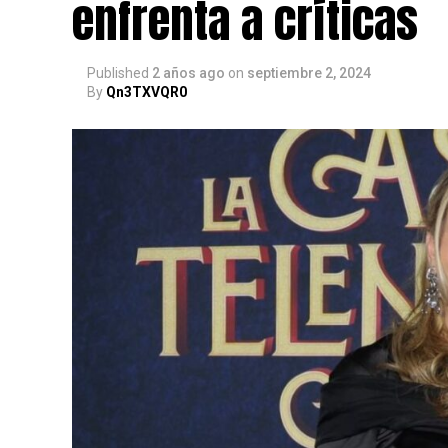
enfrenta a críticas
Published
2 años ago
on
septiembre 2, 2024
By
Qn3TXVQR0