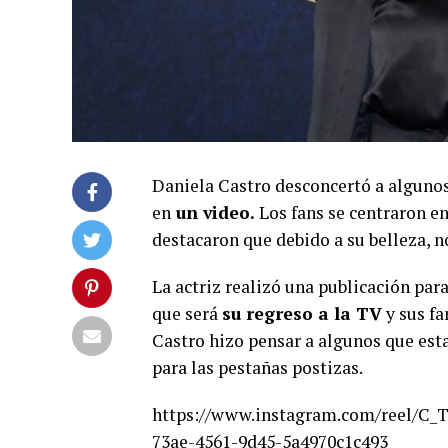
Daniela Castro desconcertó a algunos
en
un video.
Los fans se centraron e
destacaron que debido a su belleza, no
La actriz realizó una publicación par
que será
su regreso a la TV
y sus f
Castro hizo pensar a algunos que esta
para las pestañas postizas.
https://www.instagram.com/reel/C_
73ae-4561-9d45-5a4970c1c493