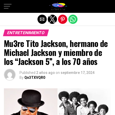
Salir de la versión móvil
ENTRETENIMIENTO
Mu3re Tito Jackson, hermano de
Michael Jackson y miembro de
los “Jackson 5”, a los 70 años
Published
2 años ago
on
septiembre 17, 2024
By
Qn3TXVQR0