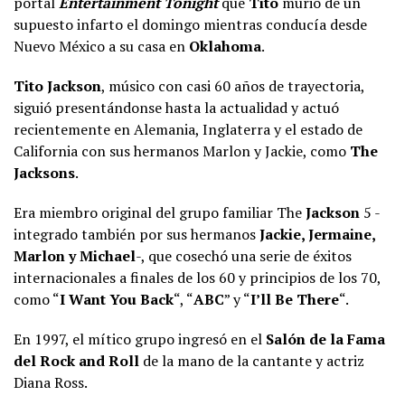
portal
Entertainment Tonight
que
Tito
murió de un
supuesto infarto el domingo mientras conducía desde
Nuevo México a su casa en
Oklahoma
.
Tito Jackson
, músico con casi 60 años de trayectoria,
siguió presentándonse hasta la actualidad y actuó
recientemente en Alemania, Inglaterra y el estado de
California con sus hermanos Marlon y Jackie, como
The
Jacksons
.
Era miembro original del grupo familiar The
Jackson
5 -
integrado también por sus hermanos
Jackie, Jermaine,
Marlon y Michael
-, que cosechó una serie de éxitos
internacionales a finales de los 60 y principios de los 70,
como “
I Want You Back
“, “
ABC
” y “
I’ll Be There
“.
En 1997, el mítico grupo ingresó en el
Salón de la Fama
del Rock and Roll
de la mano de la cantante y actriz
Diana Ross.