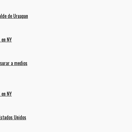
alde de Uruapan
a en NY
nsurar a medios
a en NY
Estados Unidos