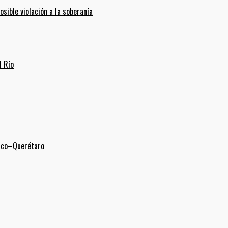
ible violación a la soberanía
l Río
xico–Querétaro