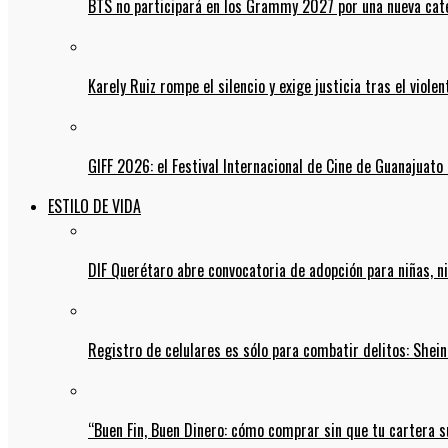
BTS no participará en los Grammy 2027 por una nueva cate
Karely Ruiz rompe el silencio y exige justicia tras el viol
GIFF 2026: el Festival Internacional de Cine de Guanajuato 
ESTILO DE VIDA
DIF Querétaro abre convocatoria de adopción para niñas, n
Registro de celulares es sólo para combatir delitos: She
“Buen Fin, Buen Dinero: cómo comprar sin que tu cartera s