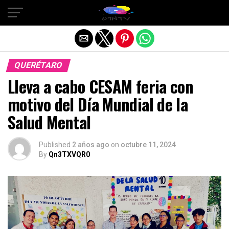
Salir de la versión móvil
QUERÉTARO
Lleva a cabo CESAM feria con
motivo del Día Mundial de la
Salud Mental
Published
2 años ago
on
octubre 11, 2024
By
Qn3TXVQR0