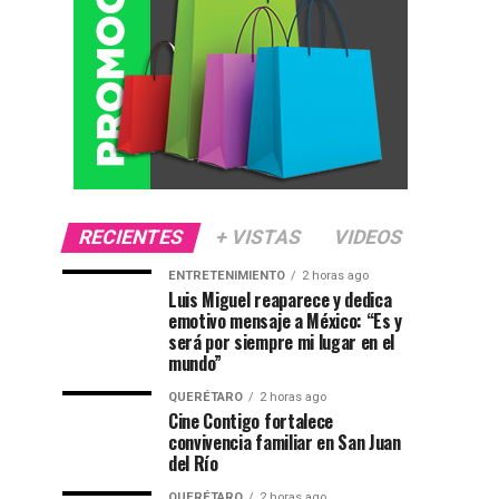
RECIENTES
+ VISTAS
VIDEOS
ENTRETENIMIENTO
2 horas ago
Luis Miguel reaparece y dedica
emotivo mensaje a México: “Es y
será por siempre mi lugar en el
mundo”
QUERÉTARO
2 horas ago
Cine Contigo fortalece
convivencia familiar en San Juan
del Río
QUERÉTARO
2 horas ago