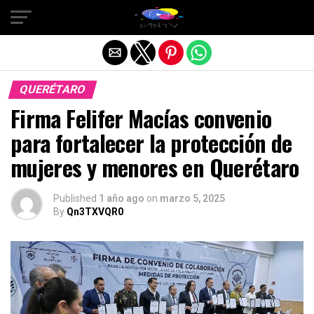
Salir de la versión móvil
QUERÉTARO
Firma Felifer Macías convenio
para fortalecer la protección de
mujeres y menores en Querétaro
Published
1 año ago
on
marzo 5, 2025
By
Qn3TXVQR0