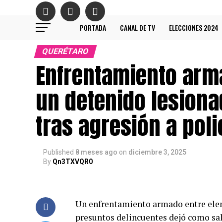
PORTADA
CANAL DE TV
ELECCIONES 2024
QUERÉTARO
Enfrentamiento arm
un detenido lesion
tras agresión a poli
Published
8 meses ago
on
diciembre 3, 2025
By
Qn3TXVQR0
Un enfrentamiento armado entre elem
presuntos delincuentes dejó como sa