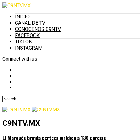
INICIO
CANAL DE TV
CONÓCENOS C9NTV
FACEBOOK
TIKTOK
INSTAGRAM
Connect with us
C9NTV.MX
El Marqués brinda certeza jurídica a 130 parejas