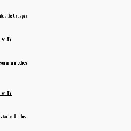
alde de Uruapan
a en NY
nsurar a medios
a en NY
Estados Unidos