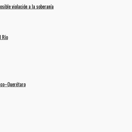
ible violación a la soberanía
l Río
xico–Querétaro