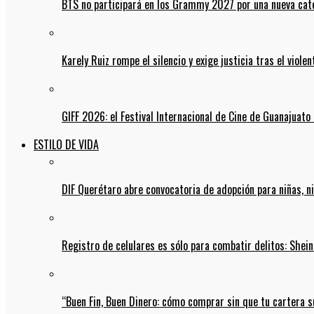
BTS no participará en los Grammy 2027 por una nueva cate
Karely Ruiz rompe el silencio y exige justicia tras el viol
GIFF 2026: el Festival Internacional de Cine de Guanajuato 
ESTILO DE VIDA
DIF Querétaro abre convocatoria de adopción para niñas, n
Registro de celulares es sólo para combatir delitos: She
“Buen Fin, Buen Dinero: cómo comprar sin que tu cartera s